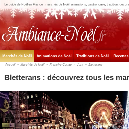
Le guide de Noël en France : marchés de Noël, animations, gastronomie, tradition, décora
Marchés de Noël
Animations de Noël
Traditions de Noël
Recettes
Accueil
»
Marchés de Noël
»
Franche-Comté
»
Jura
»
Bletterans
Bletterans : découvrez tous les ma