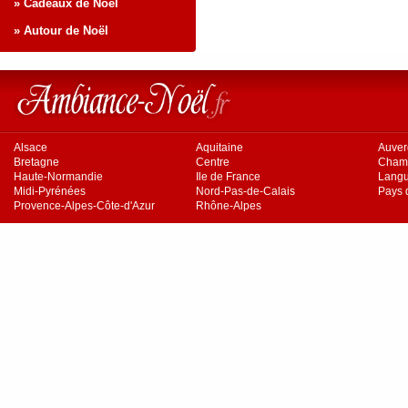
» Cadeaux de Noël
» Autour de Noël
Alsace
Aquitaine
Auve
Bretagne
Centre
Cham
Haute-Normandie
Ile de France
Langu
Midi-Pyrénées
Nord-Pas-de-Calais
Pays d
Provence-Alpes-Côte-d'Azur
Rhône-Alpes