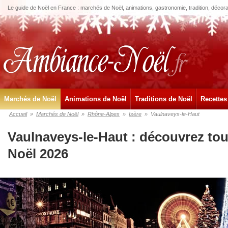
Le guide de Noël en France : marchés de Noël, animations, gastronomie, tradition, décora
Marchés de Noël
Animations de Noël
Traditions de Noël
Recettes
Accueil
»
Marchés de Noël
»
Rhône-Alpes
»
Isère
»
Vaulnaveys-le-Haut
Vaulnaveys-le-Haut : découvrez to
Noël 2026