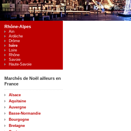
Rhône-Alpes
Ain
Ardèche
Drôme
Isère
Loire
Rhône
Savoie
Haute-Savoie
Marchés de Noël ailleurs en
France
Alsace
Aquitaine
Auvergne
Basse-Normandie
Bourgogne
Bretagne