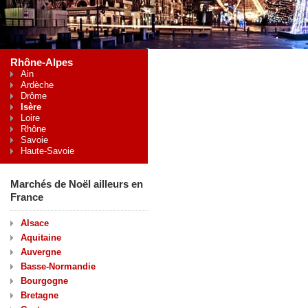
Rhône-Alpes
Ain
Ardèche
Drôme
Isère
Loire
Rhône
Savoie
Haute-Savoie
Marchés de Noël ailleurs en
France
Alsace
Aquitaine
Auvergne
Basse-Normandie
Bourgogne
Bretagne