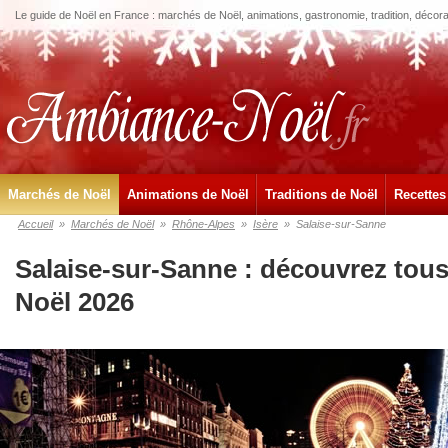
Le guide de Noël en France : marchés de Noël, animations, gastronomie, tradition, décora
Marchés de Noël
Animations de Noël
Traditions de Noël
Recettes
Accueil
»
Marchés de Noël
»
Rhône-Alpes
»
Isère
»
Salaise-sur-Sanne
Salaise-sur-Sanne : découvrez tou
Noël 2026