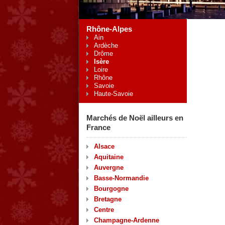
Rhône-Alpes
Ain
Ardèche
Drôme
Isère
Loire
Rhône
Savoie
Haute-Savoie
Marchés de Noël ailleurs en
France
Alsace
Aquitaine
Auvergne
Basse-Normandie
Bourgogne
Bretagne
Centre
Champagne-Ardenne