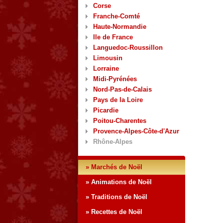
Corse
Franche-Comté
Haute-Normandie
Ile de France
Languedoc-Roussillon
Limousin
Lorraine
Midi-Pyrénées
Nord-Pas-de-Calais
Pays de la Loire
Picardie
Poitou-Charentes
Provence-Alpes-Côte-d'Azur
Rhône-Alpes
» Marchés de Noël
» Animations de Noël
» Traditions de Noël
» Recettes de Noël