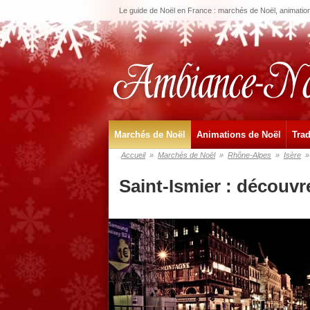
Le guide de Noël en France : marchés de Noël, animations
Marchés de Noël
Animations de Noël
Trad
Accueil
»
Marchés de Noël
»
Rhône-Alpes
»
Isère
»
Saint-Ismier : découvr