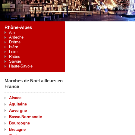
Rhône-Alpes
Ain
Ardèche
Drôme
Isère
Loire
Rhône
Savoie
Haute-Savoie
Marchés de Noël ailleurs en
France
Alsace
Aquitaine
Auvergne
Basse-Normandie
Bourgogne
Bretagne