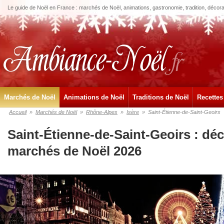
Le guide de Noël en France : marchés de Noël, animations, gastronomie, tradition, décora
Marchés de Noël
Animations de Noël
Traditions de Noël
Recettes
Accueil
»
Marchés de Noël
»
Rhône-Alpes
»
Isère
»
Saint-Étienne-de-Saint-Geoirs
Saint-Étienne-de-Saint-Geoirs : dé
marchés de Noël 2026