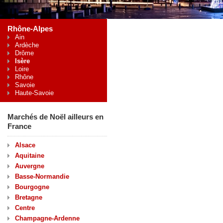
Rhône-Alpes
Ain
Ardèche
Drôme
Isère
Loire
Rhône
Savoie
Haute-Savoie
Marchés de Noël ailleurs en
France
Alsace
Aquitaine
Auvergne
Basse-Normandie
Bourgogne
Bretagne
Centre
Champagne-Ardenne