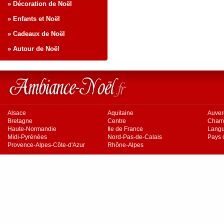
» Décoration de Noël
» Enfants et Noël
» Cadeaux de Noël
» Autour de Noël
Alsace
Aquitaine
Auve
Bretagne
Centre
Cham
Haute-Normandie
Ile de France
Langu
Midi-Pyrénées
Nord-Pas-de-Calais
Pays d
Provence-Alpes-Côte-d'Azur
Rhône-Alpes