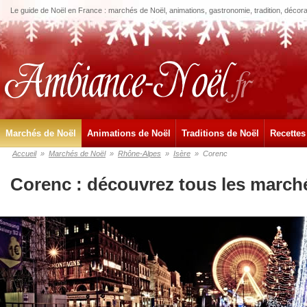
Le guide de Noël en France : marchés de Noël, animations, gastronomie, tradition, décora
Marchés de Noël
Animations de Noël
Traditions de Noël
Recettes
Accueil
»
Marchés de Noël
»
Rhône-Alpes
»
Isère
»
Corenc
Corenc : découvrez tous les march