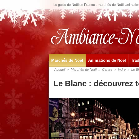
Le guide de Noël en France : marchés de Noël, animations
Marchés de Noël
Animations de Noël
Trad
Accueil
»
Marchés de Noël
»
Centre
»
Indre
»
Le B
Le Blanc : découvrez 