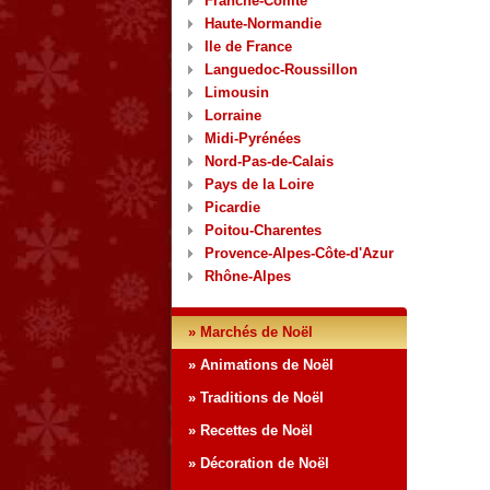
Franche-Comté
Haute-Normandie
Ile de France
Languedoc-Roussillon
Limousin
Lorraine
Midi-Pyrénées
Nord-Pas-de-Calais
Pays de la Loire
Picardie
Poitou-Charentes
Provence-Alpes-Côte-d'Azur
Rhône-Alpes
» Marchés de Noël
» Animations de Noël
» Traditions de Noël
» Recettes de Noël
» Décoration de Noël