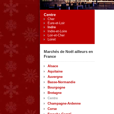
Centre
Cher
Eure-et-Loir
Indre
Indre-et-Loire
Loir-et-Cher
Loiret
Marchés de Noël ailleurs en
France
Alsace
Aquitaine
Auvergne
Basse-Normandie
Bourgogne
Bretagne
Centre
Champagne-Ardenne
Corse