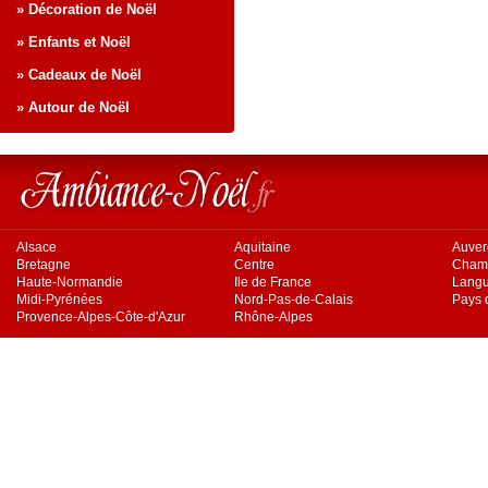
» Décoration de Noël
» Enfants et Noël
» Cadeaux de Noël
» Autour de Noël
Alsace
Aquitaine
Auve
Bretagne
Centre
Cham
Haute-Normandie
Ile de France
Langu
Midi-Pyrénées
Nord-Pas-de-Calais
Pays d
Provence-Alpes-Côte-d'Azur
Rhône-Alpes