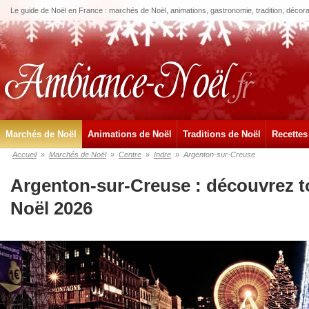
Le guide de Noël en France : marchés de Noël, animations, gastronomie, tradition, décora
Marchés de Noël
Animations de Noël
Traditions de Noël
Recettes
Accueil
»
Marchés de Noël
»
Centre
»
Indre
»
Argenton-sur-Creuse
Argenton-sur-Creuse : découvrez t
Noël 2026