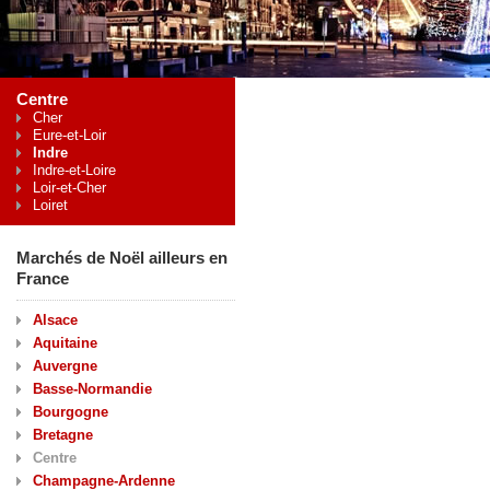
Centre
Cher
Eure-et-Loir
Indre
Indre-et-Loire
Loir-et-Cher
Loiret
Marchés de Noël ailleurs en
France
Alsace
Aquitaine
Auvergne
Basse-Normandie
Bourgogne
Bretagne
Centre
Champagne-Ardenne