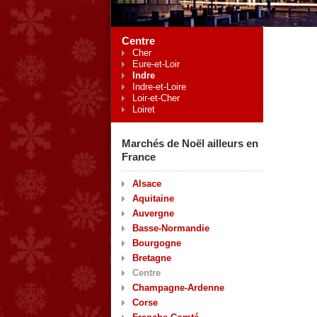
Centre
Cher
Eure-et-Loir
Indre
Indre-et-Loire
Loir-et-Cher
Loiret
Marchés de Noël ailleurs en
France
Alsace
Aquitaine
Auvergne
Basse-Normandie
Bourgogne
Bretagne
Centre
Champagne-Ardenne
Corse