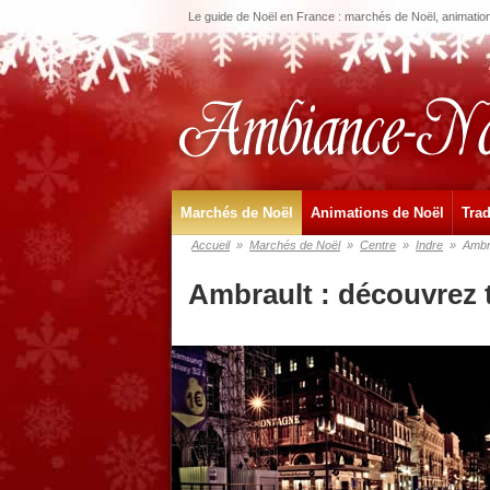
Le guide de Noël en France : marchés de Noël, animations
Marchés de Noël
Animations de Noël
Trad
Accueil
»
Marchés de Noël
»
Centre
»
Indre
»
Ambr
Ambrault : découvrez 