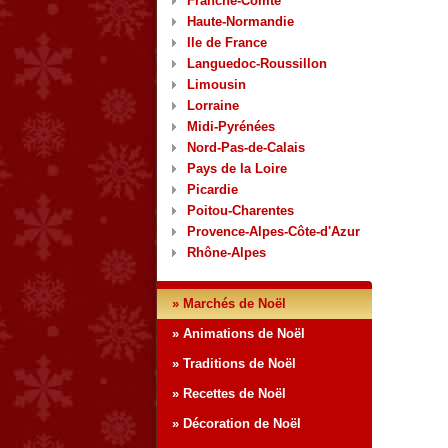
Franche-Comté
Haute-Normandie
Ile de France
Languedoc-Roussillon
Limousin
Lorraine
Midi-Pyrénées
Nord-Pas-de-Calais
Pays de la Loire
Picardie
Poitou-Charentes
Provence-Alpes-Côte-d'Azur
Rhône-Alpes
» Marchés de Noël
» Animations de Noël
» Traditions de Noël
» Recettes de Noël
» Décoration de Noël