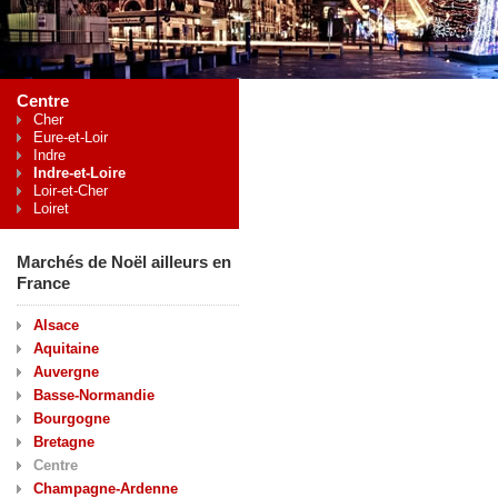
Centre
Cher
Eure-et-Loir
Indre
Indre-et-Loire
Loir-et-Cher
Loiret
Marchés de Noël ailleurs en
France
Alsace
Aquitaine
Auvergne
Basse-Normandie
Bourgogne
Bretagne
Centre
Champagne-Ardenne