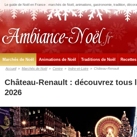
Le guide de Noël en France : marchés de Noël, animations, gastronomie, tradition, décora
Marchés de Noël
Animations de Noël
Traditions de Noël
Recettes
Accueil
»
Marchés de Noël
»
Centre
»
Indre-et-Loire
»
Château-Renault
Château-Renault : découvrez tous 
2026