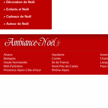
» Décoration de Noël
» Enfants et Noël
» Cadeaux de Noël
» Autour de Noël
Alsace
Aquitaine
Auve
Bretagne
Centre
Cham
Haute-Normandie
Ile de France
Langu
Midi-Pyrénées
Nord-Pas-de-Calais
Pays d
Provence-Alpes-Côte-d'Azur
Rhône-Alpes