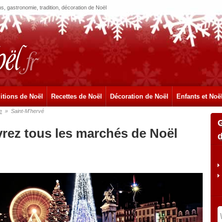
, gastronomie, tradition, décoration de Noël
itions de Noël
Recettes de Noël
Décoration de Noël
Enfants et Noë
e
»
Saint-M'hervé
vrez tous les marchés de Noël