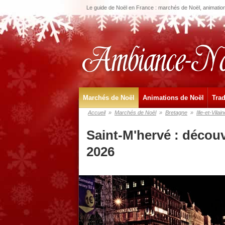
Le guide de Noël en France : marchés de Noël, animations
Marchés de Noël
Animations de Noël
Trad
Accueil
»
Marchés de Noël
»
Bretagne
»
Ille-et-Vilain
Saint-M'hervé : décou
2026