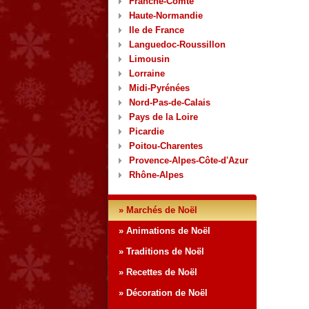
Franche-Comté
Haute-Normandie
Ile de France
Languedoc-Roussillon
Limousin
Lorraine
Midi-Pyrénées
Nord-Pas-de-Calais
Pays de la Loire
Picardie
Poitou-Charentes
Provence-Alpes-Côte-d'Azur
Rhône-Alpes
» Marchés de Noël
» Animations de Noël
» Traditions de Noël
» Recettes de Noël
» Décoration de Noël