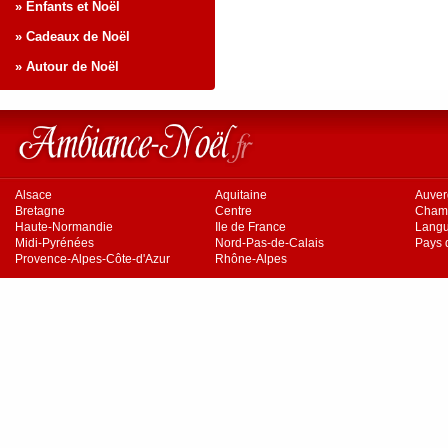
» Enfants et Noël
» Cadeaux de Noël
» Autour de Noël
Alsace
Aquitaine
Auve
Bretagne
Centre
Cham
Haute-Normandie
Ile de France
Langu
Midi-Pyrénées
Nord-Pas-de-Calais
Pays d
Provence-Alpes-Côte-d'Azur
Rhône-Alpes