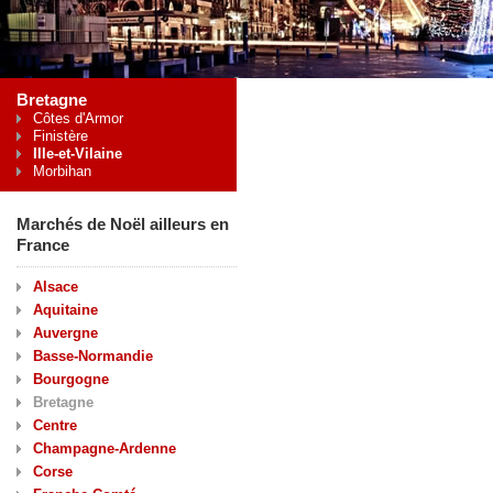
Bretagne
Côtes d'Armor
Finistère
Ille-et-Vilaine
Morbihan
Marchés de Noël ailleurs en
France
Alsace
Aquitaine
Auvergne
Basse-Normandie
Bourgogne
Bretagne
Centre
Champagne-Ardenne
Corse