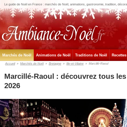
Le guide de Noël en France : marchés de Noël, animations, gastronomie, tradition, décora
Marchés de Noël
Animations de Noël
Traditions de Noël
Recettes
Accueil
»
Marchés de Noël
»
Bretagne
»
Ille-et-Vilaine
»
Marcillé-Raoul
Marcillé-Raoul : découvrez tous le
2026