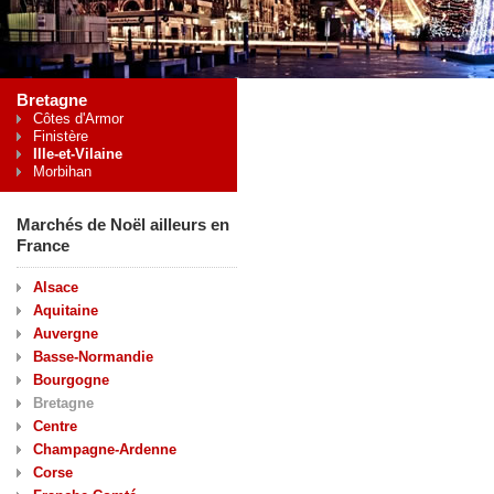
Bretagne
Côtes d'Armor
Finistère
Ille-et-Vilaine
Morbihan
Marchés de Noël ailleurs en
France
Alsace
Aquitaine
Auvergne
Basse-Normandie
Bourgogne
Bretagne
Centre
Champagne-Ardenne
Corse