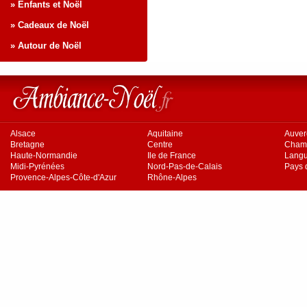
» Enfants et Noël
» Cadeaux de Noël
» Autour de Noël
Alsace
Aquitaine
Auve
Bretagne
Centre
Cham
Haute-Normandie
Ile de France
Langu
Midi-Pyrénées
Nord-Pas-de-Calais
Pays d
Provence-Alpes-Côte-d'Azur
Rhône-Alpes