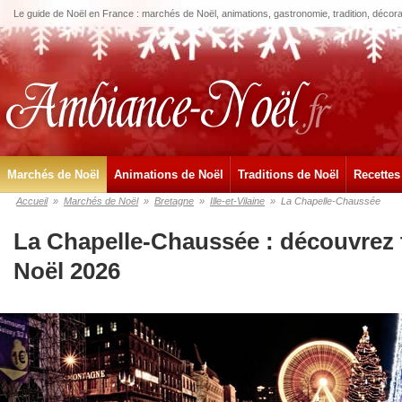
Le guide de Noël en France : marchés de Noël, animations, gastronomie, tradition, décora
Marchés de Noël
Animations de Noël
Traditions de Noël
Recettes
Accueil
»
Marchés de Noël
»
Bretagne
»
Ille-et-Vilaine
»
La Chapelle-Chaussée
La Chapelle-Chaussée : découvrez 
Noël 2026