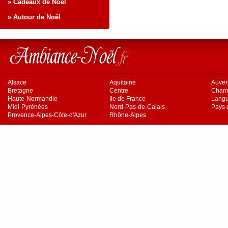
» Cadeaux de Noël
» Autour de Noël
Alsace
Aquitaine
Auve
Bretagne
Centre
Cham
Haute-Normandie
Ile de France
Langu
Midi-Pyrénées
Nord-Pas-de-Calais
Pays d
Provence-Alpes-Côte-d'Azur
Rhône-Alpes