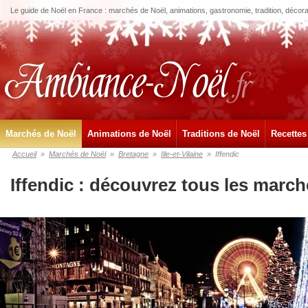
Le guide de Noël en France : marchés de Noël, animations, gastronomie, tradition, décora
Marchés de Noël
Animations de Noël
Traditions de Noël
Recettes
Accueil
»
Marchés de Noël
»
Bretagne
»
Ille-et-Vilaine
»
Iffendic
Iffendic : découvrez tous les marc