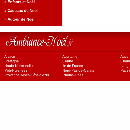
» Enfants et Noël
» Cadeaux de Noël
» Autour de Noël
Alsace
Aquitaine
Auve
Bretagne
Centre
Cham
Haute-Normandie
Ile de France
Langu
Midi-Pyrénées
Nord-Pas-de-Calais
Pays d
Provence-Alpes-Côte-d'Azur
Rhône-Alpes