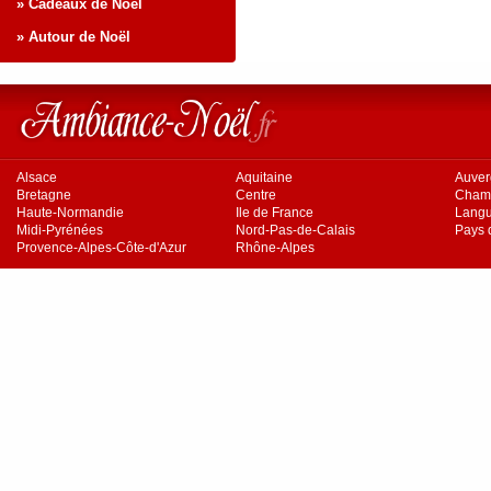
» Cadeaux de Noël
» Autour de Noël
Alsace
Aquitaine
Auve
Bretagne
Centre
Cham
Haute-Normandie
Ile de France
Langu
Midi-Pyrénées
Nord-Pas-de-Calais
Pays d
Provence-Alpes-Côte-d'Azur
Rhône-Alpes