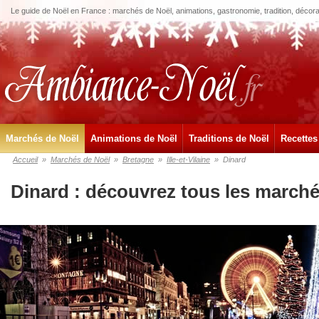
Le guide de Noël en France : marchés de Noël, animations, gastronomie, tradition, décora
Marchés de Noël
Animations de Noël
Traditions de Noël
Recettes
Accueil
»
Marchés de Noël
»
Bretagne
»
Ille-et-Vilaine
»
Dinard
Dinard : découvrez tous les marché