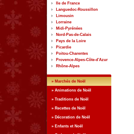
Ile de France
Languedoc-Roussillon
Limousin
Lorraine
Midi-Pyrénées
Nord-Pas-de-Calais
Pays de la Loire
Picardie
Poitou-Charentes
Provence-Alpes-Côte-d'Azur
Rhône-Alpes
» Marchés de Noël
» Animations de Noël
» Traditions de Noël
» Recettes de Noël
» Décoration de Noël
» Enfants et Noël