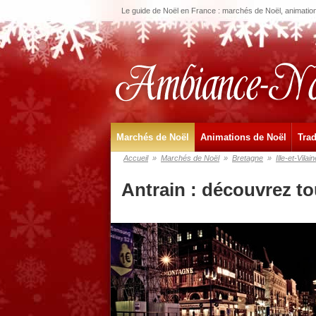
Le guide de Noël en France : marchés de Noël, animations
Marchés de Noël
Animations de Noël
Trad
Accueil
»
Marchés de Noël
»
Bretagne
»
Ille-et-Vilain
Antrain : découvrez t