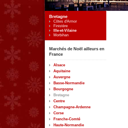
Bretagne
Côtes d'Armor
Finistère
Ille-et-Vilaine
Morbihan
Marchés de Noël ailleurs en
France
Alsace
Aquitaine
Auvergne
Basse-Normandie
Bourgogne
Bretagne
Centre
Champagne-Ardenne
Corse
Franche-Comté
Haute-Normandie