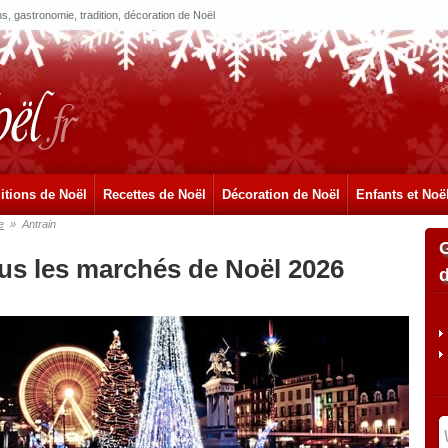
, gastronomie, tradition, décoration de Noël
itions de Noël
Recettes de Noël
Décoration de Noël
Enfants et Noë
e
»
Antrain
ous les marchés de Noël 2026