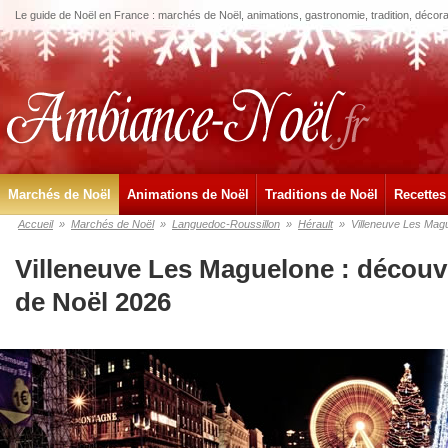
Le guide de Noël en France : marchés de Noël, animations, gastronomie, tradition, décora
Marchés de Noël
Animations de Noël
Traditions de Noël
Recettes
Accueil
»
Marchés de Noël
»
Languedoc-Roussillon
»
Hérault
»
Villeneuve Les Mag
Villeneuve Les Maguelone : découv
de Noël 2026