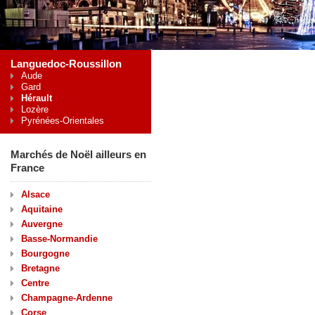
Languedoc-Roussillon
Aude
Gard
Hérault
Lozère
Pyrénées-Orientales
Marchés de Noël ailleurs en
France
Alsace
Aquitaine
Auvergne
Basse-Normandie
Bourgogne
Bretagne
Centre
Champagne-Ardenne
Corse