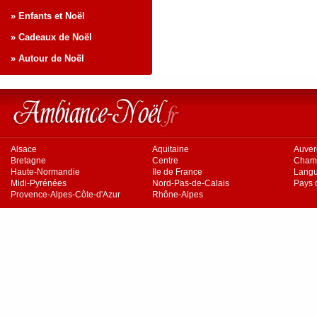
» Enfants et Noël
» Cadeaux de Noël
» Autour de Noël
Alsace
Aquitaine
Auve
Bretagne
Centre
Cham
Haute-Normandie
Ile de France
Langu
Midi-Pyrénées
Nord-Pas-de-Calais
Pays d
Provence-Alpes-Côte-d'Azur
Rhône-Alpes