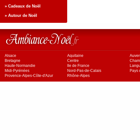
» Cadeaux de Noël
» Autour de Noël
Alsace
Aquitaine
Auve
Bretagne
Centre
Cham
Haute-Normandie
Ile de France
Langu
Midi-Pyrénées
Nord-Pas-de-Calais
Pays d
Provence-Alpes-Côte-d'Azur
Rhône-Alpes