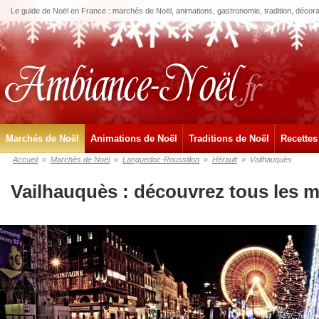
Le guide de Noël en France : marchés de Noël, animations, gastronomie, tradition, décora
Marchés de Noël
Animations de Noël
Traditions de Noël
Recettes
Accueil
»
Marchés de Noël
»
Languedoc-Roussillon
»
Hérault
»
Vailhauquès
Vailhauquès : découvrez tous les 