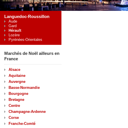
Languedoc-Roussillon
Aude
Gard
Hérault
Lozère
Pyrénées-Orientales
Marchés de Noël ailleurs en
France
Alsace
Aquitaine
Auvergne
Basse-Normandie
Bourgogne
Bretagne
Centre
Champagne-Ardenne
Corse
Franche-Comté