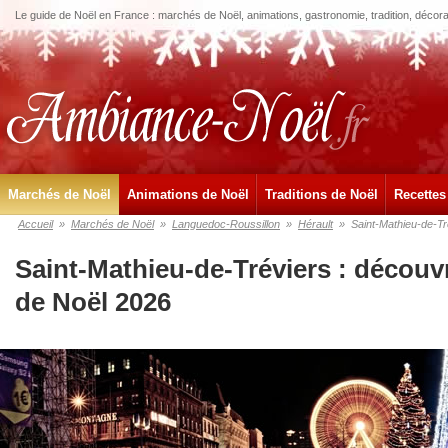
Le guide de Noël en France : marchés de Noël, animations, gastronomie, tradition, décora
Marchés de Noël
Animations de Noël
Traditions de Noël
Recettes
Accueil
»
Marchés de Noël
»
Languedoc-Roussillon
»
Hérault
»
Saint-Mathieu-de-Tr
Saint-Mathieu-de-Tréviers : découv
de Noël 2026