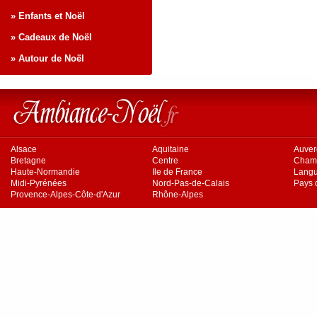
» Enfants et Noël
» Cadeaux de Noël
» Autour de Noël
Alsace
Aquitaine
Auve
Bretagne
Centre
Cham
Haute-Normandie
Ile de France
Langu
Midi-Pyrénées
Nord-Pas-de-Calais
Pays d
Provence-Alpes-Côte-d'Azur
Rhône-Alpes