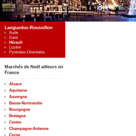
Languedoc-Roussillon
Aude
Gard
Hérault
Lozère
Pyrénées-Orientales
Marchés de Noël ailleurs en
France
Alsace
Aquitaine
Auvergne
Basse-Normandie
Bourgogne
Bretagne
Centre
Champagne-Ardenne
Corse