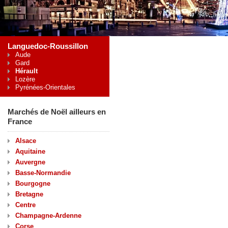
Languedoc-Roussillon
Aude
Gard
Hérault
Lozère
Pyrénées-Orientales
Marchés de Noël ailleurs en
France
Alsace
Aquitaine
Auvergne
Basse-Normandie
Bourgogne
Bretagne
Centre
Champagne-Ardenne
Corse