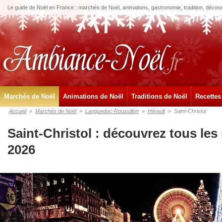
Le guide de Noël en France : marchés de Noël, animations, gastronomie, tradition, décora
Marchés de Noël
Animations de Noël
Traditions de Noël
Recettes
Accueil
»
Marchés de Noël
»
Languedoc-Roussillon
»
Hérault
»
Saint-Christol
Saint-Christol : découvrez tous le
2026