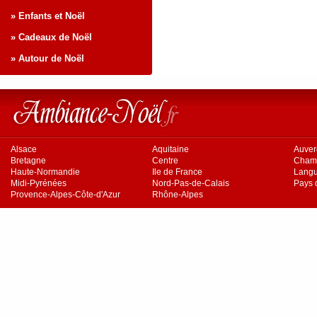
» Enfants et Noël
» Cadeaux de Noël
» Autour de Noël
Alsace
Aquitaine
Auve
Bretagne
Centre
Cham
Haute-Normandie
Ile de France
Langu
Midi-Pyrénées
Nord-Pas-de-Calais
Pays d
Provence-Alpes-Côte-d'Azur
Rhône-Alpes