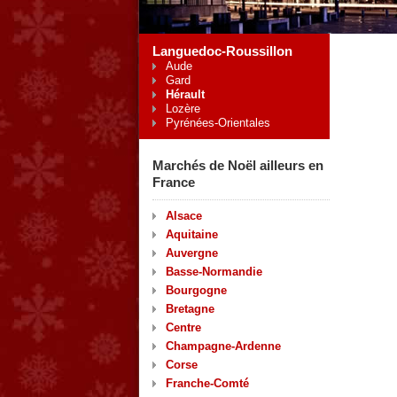
Languedoc-Roussillon
Aude
Gard
Hérault
Lozère
Pyrénées-Orientales
Marchés de Noël ailleurs en
France
Alsace
Aquitaine
Auvergne
Basse-Normandie
Bourgogne
Bretagne
Centre
Champagne-Ardenne
Corse
Franche-Comté