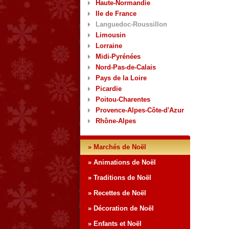
Haute-Normandie
Ile de France
Languedoc-Roussillon
Limousin
Lorraine
Midi-Pyrénées
Nord-Pas-de-Calais
Pays de la Loire
Picardie
Poitou-Charentes
Provence-Alpes-Côte-d'Azur
Rhône-Alpes
» Marchés de Noël
» Animations de Noël
» Traditions de Noël
» Recettes de Noël
» Décoration de Noël
» Enfants et Noël