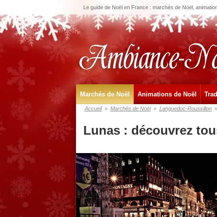
Le guide de Noël en France : marchés de Noël, animations
Marchés de Noël
Animations de Noël
Trad
Accueil
»
Marchés de Noël
»
Languedoc-Roussillon
Lunas : découvrez tou