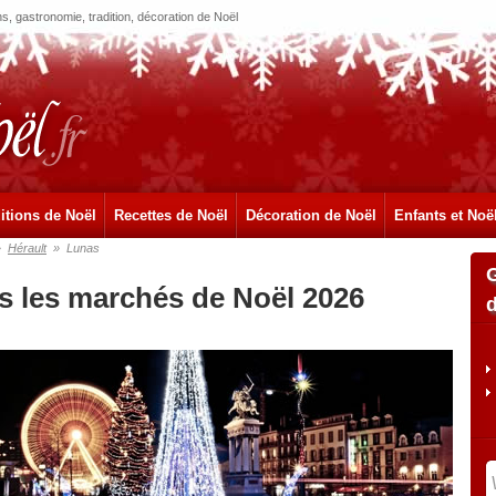
, gastronomie, tradition, décoration de Noël
itions de Noël
Recettes de Noël
Décoration de Noël
Enfants et Noë
»
Hérault
»
Lunas
s les marchés de Noël 2026