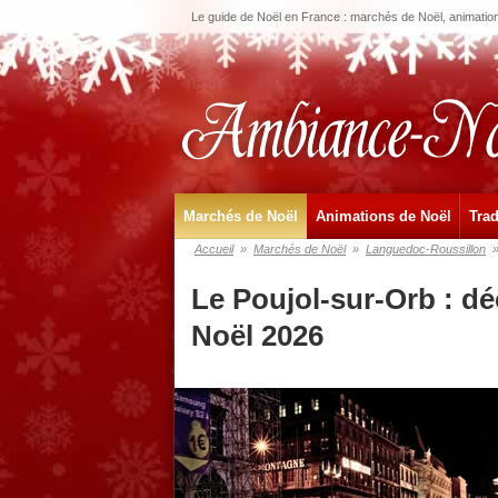
Le guide de Noël en France : marchés de Noël, animations
Marchés de Noël
Animations de Noël
Trad
Accueil
»
Marchés de Noël
»
Languedoc-Roussillon
Le Poujol-sur-Orb : d
Noël 2026