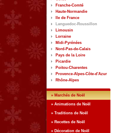
Franche-Comté
Haute-Normandie
Ile de France
Languedoc-Roussillon
Limousin
Lorraine
Midi-Pyrénées
Nord-Pas-de-Calais
Pays de la Loire
Picardie
Poitou-Charentes
Provence-Alpes-Côte-d'Azur
Rhône-Alpes
» Marchés de Noël
» Animations de Noël
» Traditions de Noël
» Recettes de Noël
» Décoration de Noël