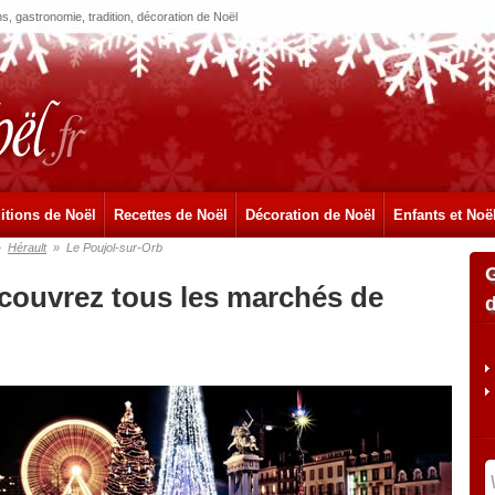
, gastronomie, tradition, décoration de Noël
itions de Noël
Recettes de Noël
Décoration de Noël
Enfants et Noë
»
Hérault
»
Le Poujol-sur-Orb
écouvrez tous les marchés de