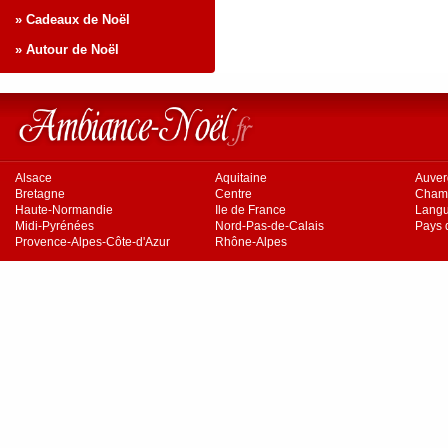
» Cadeaux de Noël
» Autour de Noël
Alsace
Aquitaine
Auve
Bretagne
Centre
Cham
Haute-Normandie
Ile de France
Langu
Midi-Pyrénées
Nord-Pas-de-Calais
Pays d
Provence-Alpes-Côte-d'Azur
Rhône-Alpes