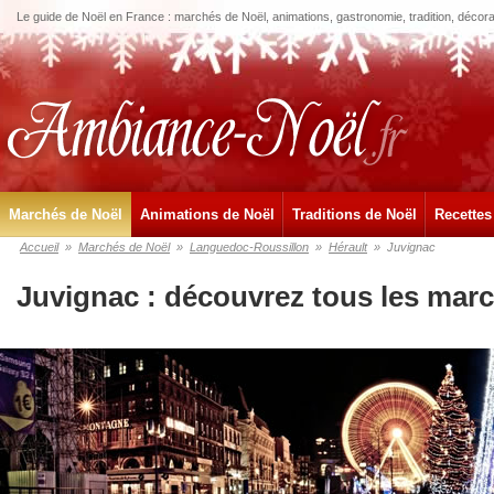
Le guide de Noël en France : marchés de Noël, animations, gastronomie, tradition, décora
Marchés de Noël
Animations de Noël
Traditions de Noël
Recettes
Accueil
»
Marchés de Noël
»
Languedoc-Roussillon
»
Hérault
»
Juvignac
Juvignac : découvrez tous les mar