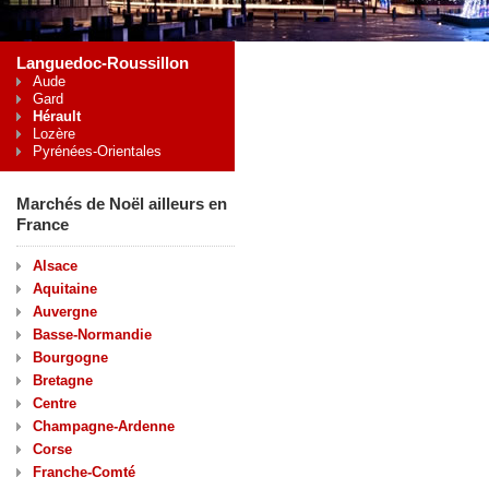
Languedoc-Roussillon
Aude
Gard
Hérault
Lozère
Pyrénées-Orientales
Marchés de Noël ailleurs en
France
Alsace
Aquitaine
Auvergne
Basse-Normandie
Bourgogne
Bretagne
Centre
Champagne-Ardenne
Corse
Franche-Comté