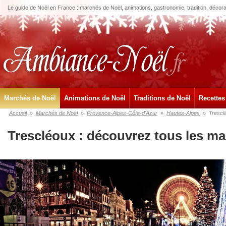
Le guide de Noël en France : marchés de Noël, animations, gastronomie, tradition, décora
Marchés de Noël
Animations de Noël
Traditions de Noël
Recettes
Accueil
»
Marchés de Noël
»
Provence-Alpes-Côte-d'Azur
»
Hautes-Alpes
»
Trescl
Trescléoux : découvrez tous les m