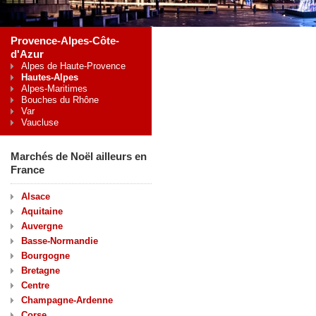
Provence-Alpes-Côte-
d'Azur
Alpes de Haute-Provence
Hautes-Alpes
Alpes-Maritimes
Bouches du Rhône
Var
Vaucluse
Marchés de Noël ailleurs en
France
Alsace
Aquitaine
Auvergne
Basse-Normandie
Bourgogne
Bretagne
Centre
Champagne-Ardenne
Corse