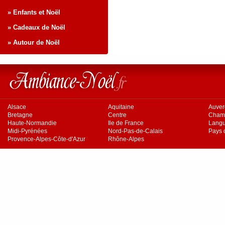
» Enfants et Noël
» Cadeaux de Noël
» Autour de Noël
Alsace
Aquitaine
Auve
Bretagne
Centre
Cham
Haute-Normandie
Ile de France
Langu
Midi-Pyrénées
Nord-Pas-de-Calais
Pays d
Provence-Alpes-Côte-d'Azur
Rhône-Alpes