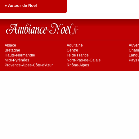
» Autour de Noël
Alsace
Aquitaine
Auve
Bretagne
Centre
Cham
Haute-Normandie
Ile de France
Langu
Midi-Pyrénées
Nord-Pas-de-Calais
Pays d
Provence-Alpes-Côte-d'Azur
Rhône-Alpes