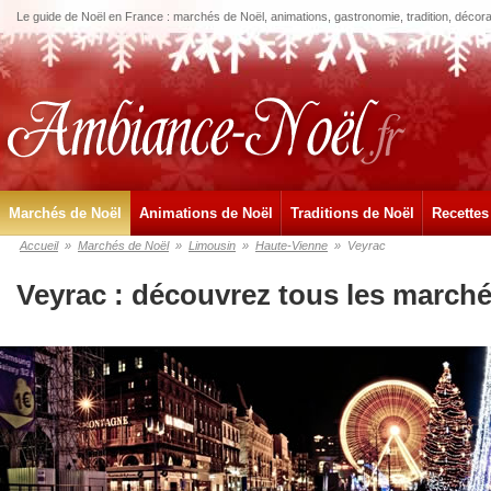
Le guide de Noël en France : marchés de Noël, animations, gastronomie, tradition, décora
Marchés de Noël
Animations de Noël
Traditions de Noël
Recettes
Accueil
»
Marchés de Noël
»
Limousin
»
Haute-Vienne
»
Veyrac
Veyrac : découvrez tous les marché