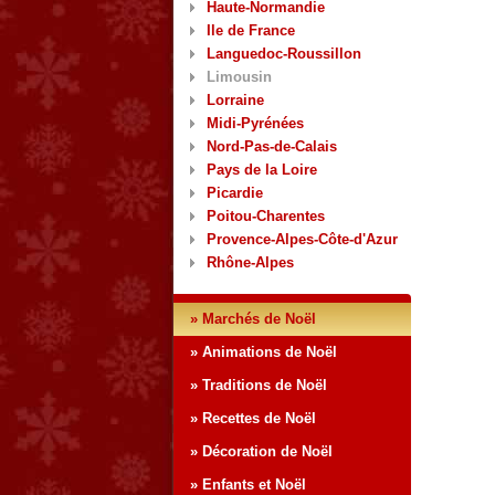
Haute-Normandie
Ile de France
Languedoc-Roussillon
Limousin
Lorraine
Midi-Pyrénées
Nord-Pas-de-Calais
Pays de la Loire
Picardie
Poitou-Charentes
Provence-Alpes-Côte-d'Azur
Rhône-Alpes
» Marchés de Noël
» Animations de Noël
» Traditions de Noël
» Recettes de Noël
» Décoration de Noël
» Enfants et Noël