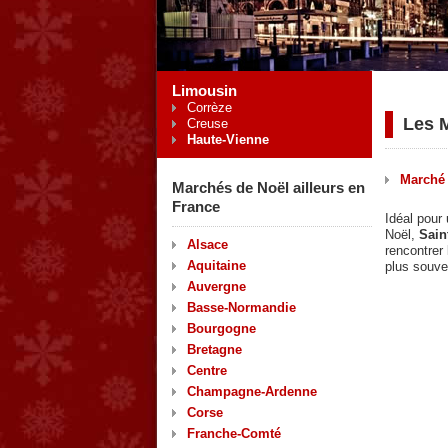
Limousin
Corrèze
Les 
Creuse
Haute-Vienne
Marché
Marchés de Noël ailleurs en
France
Idéal pour
Noël,
Sain
Alsace
rencontrer
Aquitaine
plus souve
Auvergne
Basse-Normandie
Bourgogne
Bretagne
Centre
Champagne-Ardenne
Corse
Franche-Comté