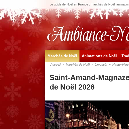
Le guide de Noël en France : marchés de Noël, animations
Marchés de Noël
Animations de Noël
Trad
Accueil
»
Marchés de Noël
»
Limousin
»
Haute-Vien
Saint-Amand-Magnazei
de Noël 2026