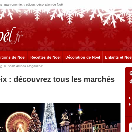
, gastronomie, tradition, décoration de Noël
itions de Noël
Recettes de Noël
Décoration de Noël
Enfants et Noë
ne
»
Saint-Amand-Magnazeix
x : découvrez tous les marchés