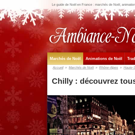
Le guide de Noël en France : marchés de Noël, animations
Marchés de Noël
Animations de Noël
Trad
Accueil
»
Marchés de Noël
»
Rhône-Alpes
»
Haute-
Chilly : découvrez tou