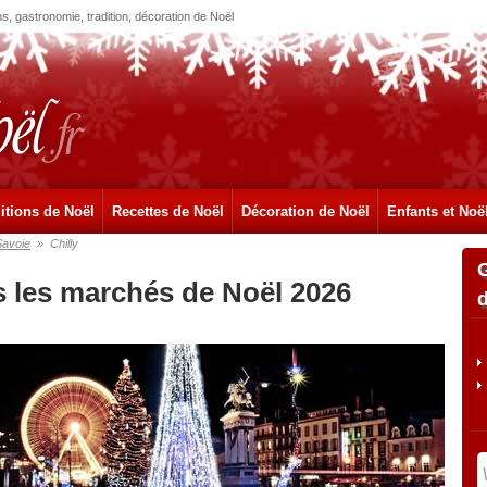
, gastronomie, tradition, décoration de Noël
itions de Noël
Recettes de Noël
Décoration de Noël
Enfants et Noë
Savoie
»
Chilly
s les marchés de Noël 2026