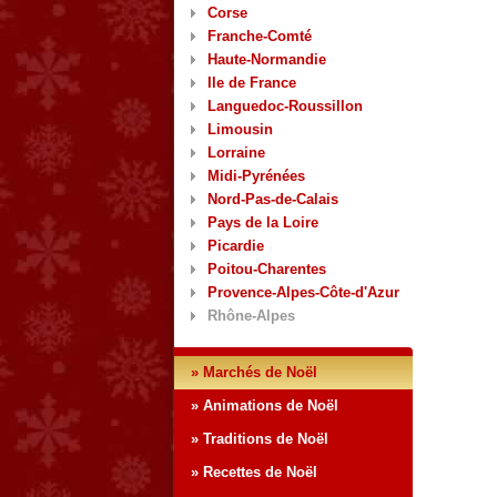
Corse
Franche-Comté
Haute-Normandie
Ile de France
Languedoc-Roussillon
Limousin
Lorraine
Midi-Pyrénées
Nord-Pas-de-Calais
Pays de la Loire
Picardie
Poitou-Charentes
Provence-Alpes-Côte-d'Azur
Rhône-Alpes
» Marchés de Noël
» Animations de Noël
» Traditions de Noël
» Recettes de Noël