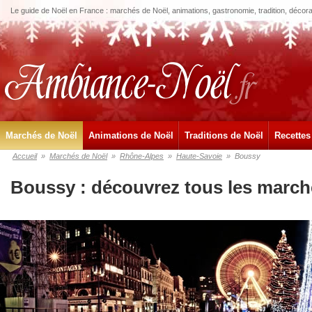
Le guide de Noël en France : marchés de Noël, animations, gastronomie, tradition, décora
Marchés de Noël
Animations de Noël
Traditions de Noël
Recettes
Accueil
»
Marchés de Noël
»
Rhône-Alpes
»
Haute-Savoie
»
Boussy
Boussy : découvrez tous les march