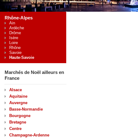
Rhône-Alpes
Ain
Ardèche
Drôme
Isère
Loire
Rhône
Savoie
Haute-Savoie
Marchés de Noël ailleurs en
France
Alsace
Aquitaine
Auvergne
Basse-Normandie
Bourgogne
Bretagne
Centre
Champagne-Ardenne