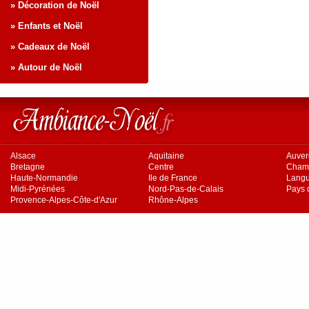
» Décoration de Noël
» Enfants et Noël
» Cadeaux de Noël
» Autour de Noël
Alsace
Aquitaine
Auve
Bretagne
Centre
Cham
Haute-Normandie
Ile de France
Langu
Midi-Pyrénées
Nord-Pas-de-Calais
Pays d
Provence-Alpes-Côte-d'Azur
Rhône-Alpes