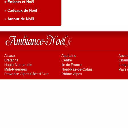
» Enfants et Noël
» Cadeaux de Noël
» Autour de Noël
Alsace
Aquitaine
Auve
Bretagne
Centre
Cham
Haute-Normandie
Ile de France
Langu
Midi-Pyrénées
Nord-Pas-de-Calais
Pays d
Provence-Alpes-Côte-d'Azur
Rhône-Alpes