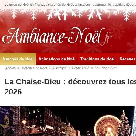
Le guide de Noël en France : marchés de Noël, animations, gastronomie, tradition, décora
Marchés de Noël
Animations de Noël
Traditions de Noël
Recettes
Accueil
»
Marchés de Noël
»
Auvergne
»
Haute-Loire
»
La Chaise-Dieu
La Chaise-Dieu : découvrez tous l
2026