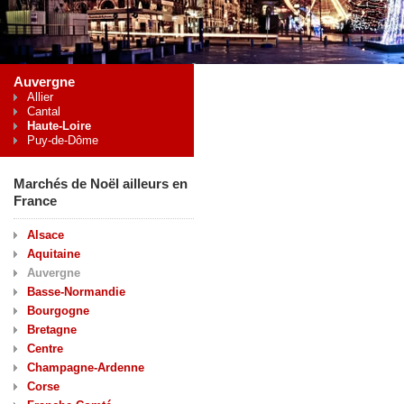
Auvergne
Allier
Cantal
Haute-Loire
Puy-de-Dôme
Marchés de Noël ailleurs en
France
Alsace
Aquitaine
Auvergne
Basse-Normandie
Bourgogne
Bretagne
Centre
Champagne-Ardenne
Corse