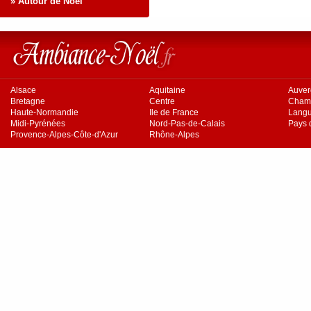
» Autour de Noël
Alsace
Aquitaine
Auve
Bretagne
Centre
Cham
Haute-Normandie
Ile de France
Langu
Midi-Pyrénées
Nord-Pas-de-Calais
Pays d
Provence-Alpes-Côte-d'Azur
Rhône-Alpes