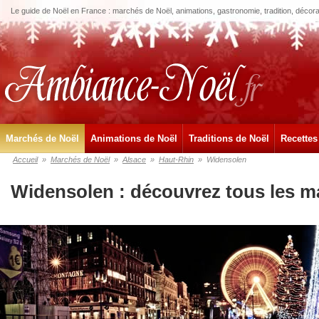
Le guide de Noël en France : marchés de Noël, animations, gastronomie, tradition, décora
Marchés de Noël
Animations de Noël
Traditions de Noël
Recettes
Accueil
»
Marchés de Noël
»
Alsace
»
Haut-Rhin
»
Widensolen
Widensolen : découvrez tous les m