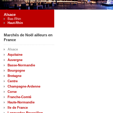
Alsace
Bas-Rhin
Haut-Rhin
Marchés de Noël ailleurs en
France
Alsace
Aquitaine
Auvergne
Basse-Normandie
Bourgogne
Bretagne
Centre
Champagne-Ardenne
Corse
Franche-Comté
Haute-Normandie
Ile de France
Languedoc-Roussillon