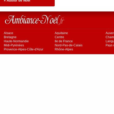
» Autour de Noël
Alsace
Aquitaine
Auve
Bretagne
Centre
Cham
Haute-Normandie
Ile de France
Langu
Midi-Pyrénées
Nord-Pas-de-Calais
Pays d
Provence-Alpes-Côte-d'Azur
Rhône-Alpes