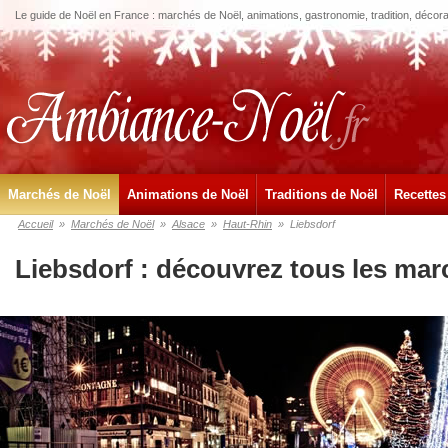
Le guide de Noël en France : marchés de Noël, animations, gastronomie, tradition, décora
Marchés de Noël
Animations de Noël
Traditions de Noël
Recettes
Accueil
»
Marchés de Noël
»
Alsace
»
Haut-Rhin
»
Liebsdorf
Liebsdorf : découvrez tous les mar