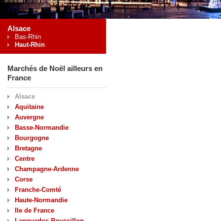
Alsace
Bas-Rhin
Haut-Rhin
Marchés de Noël ailleurs en
France
Alsace
Aquitaine
Auvergne
Basse-Normandie
Bourgogne
Bretagne
Centre
Champagne-Ardenne
Corse
Franche-Comté
Haute-Normandie
Ile de France
Languedoc-Roussillon