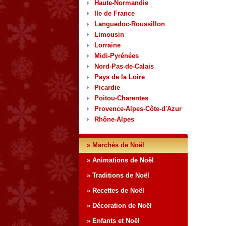
Haute-Normandie
Ile de France
Languedoc-Roussillon
Limousin
Lorraine
Midi-Pyrénées
Nord-Pas-de-Calais
Pays de la Loire
Picardie
Poitou-Charentes
Provence-Alpes-Côte-d'Azur
Rhône-Alpes
» Marchés de Noël
» Animations de Noël
» Traditions de Noël
» Recettes de Noël
» Décoration de Noël
» Enfants et Noël