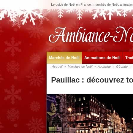
Le guide de Noël en France : marchés de Noël, animations
Marchés de Noël
Animations de Noël
Trad
Accueil
»
Marchés de Noël
»
Aquitaine
»
Gironde
»
Pauillac : découvrez t