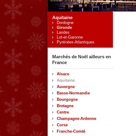
Aquitaine
Dordogne
Gironde
Landes
Lot-et-Garonne
Pyrénées-Atlantiques
Marchés de Noël ailleurs en
France
Alsace
Aquitaine
Auvergne
Basse-Normandie
Bourgogne
Bretagne
Centre
Champagne-Ardenne
Corse
Franche-Comté