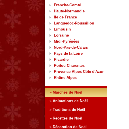
Franche-Comté
Haute-Normandie
Ile de France
Languedoc-Roussillon
Limousin
Lorraine
Midi-Pyrénées
Nord-Pas-de-Calais
Pays de la Loire
Picardie
Poitou-Charentes
Provence-Alpes-Côte-d'Azur
Rhône-Alpes
» Marchés de Noël
» Animations de Noël
» Traditions de Noël
» Recettes de Noël
» Décoration de Noël