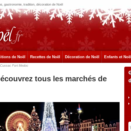
, gastronomie, tradition, décoration de Noël
itions de Noël
Recettes de Noël
Décoration de Noël
Enfants et Noë
Cussac Fort Medoc
écouvrez tous les marchés de