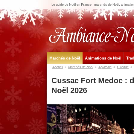
Le guide de Noël en France : marchés de Noël, animations
Marchés de Noël
Animations de Noël
Trad
Accueil
»
Marchés de Noël
»
Aquitaine
»
Gironde
»
Cussac Fort Medoc : d
Noël 2026