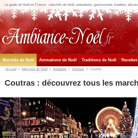
Le guide de Noël en France : marchés de Noël, animations, gastronomie, tradition, décora
Marchés de Noël
Animations de Noël
Traditions de Noël
Recettes
Accueil
»
Marchés de Noël
»
Aquitaine
»
Gironde
»
Coutras
Coutras : découvrez tous les marc