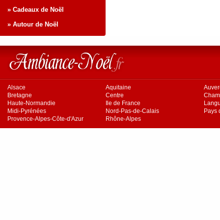
» Cadeaux de Noël
» Autour de Noël
Alsace
Aquitaine
Auve
Bretagne
Centre
Cham
Haute-Normandie
Ile de France
Langu
Midi-Pyrénées
Nord-Pas-de-Calais
Pays d
Provence-Alpes-Côte-d'Azur
Rhône-Alpes