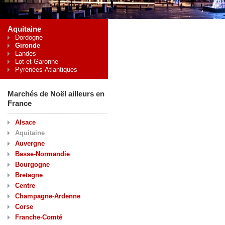
Aquitaine
Dordogne
Gironde
Landes
Lot-et-Garonne
Pyrénées-Atlantiques
Marchés de Noël ailleurs en
France
Alsace
Aquitaine
Auvergne
Basse-Normandie
Bourgogne
Bretagne
Centre
Champagne-Ardenne
Corse
Franche-Comté