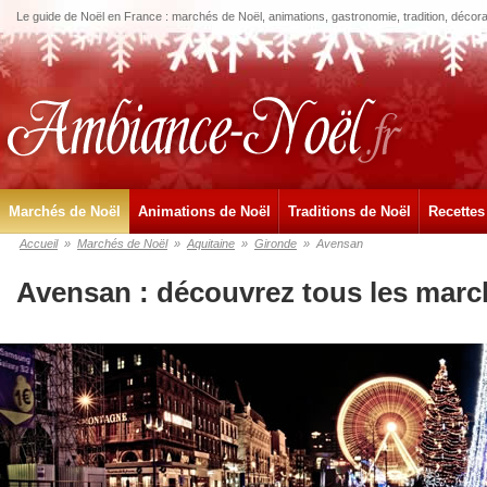
Le guide de Noël en France : marchés de Noël, animations, gastronomie, tradition, décora
Marchés de Noël
Animations de Noël
Traditions de Noël
Recettes
Accueil
»
Marchés de Noël
»
Aquitaine
»
Gironde
»
Avensan
Avensan : découvrez tous les marc