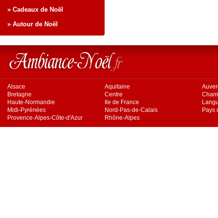
» Cadeaux de Noël
» Autour de Noël
Alsace
Aquitaine
Auve
Bretagne
Centre
Cham
Haute-Normandie
Ile de France
Langu
Midi-Pyrénées
Nord-Pas-de-Calais
Pays d
Provence-Alpes-Côte-d'Azur
Rhône-Alpes