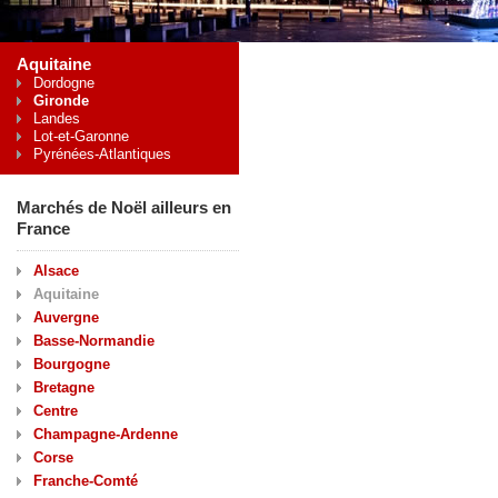
Aquitaine
Dordogne
Gironde
Landes
Lot-et-Garonne
Pyrénées-Atlantiques
Marchés de Noël ailleurs en
France
Alsace
Aquitaine
Auvergne
Basse-Normandie
Bourgogne
Bretagne
Centre
Champagne-Ardenne
Corse
Franche-Comté