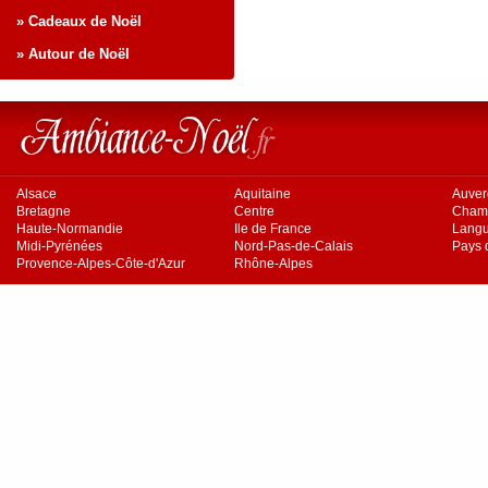
» Cadeaux de Noël
» Autour de Noël
Alsace
Aquitaine
Auve
Bretagne
Centre
Cham
Haute-Normandie
Ile de France
Langu
Midi-Pyrénées
Nord-Pas-de-Calais
Pays d
Provence-Alpes-Côte-d'Azur
Rhône-Alpes