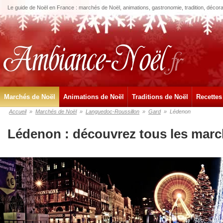
Le guide de Noël en France : marchés de Noël, animations, gastronomie, tradition, décora
Marchés de Noël
Animations de Noël
Traditions de Noël
Recettes
Accueil
»
Marchés de Noël
»
Languedoc-Roussillon
»
Gard
»
Lédenon
Lédenon : découvrez tous les marc