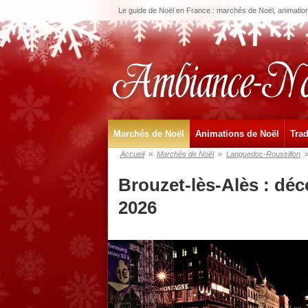
Le guide de Noël en France : marchés de Noël, animations
Marchés de Noël
Animations de Noël
Trad
Accueil
»
Marchés de Noël
»
Languedoc-Roussillon
Brouzet-lès-Alès : dé
2026