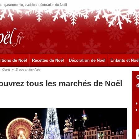
, gastronomie, tradition, décoration de Noël
itions de Noël
Recettes de Noël
Décoration de Noël
Enfants et Noë
»
Gard
»
Brouzet-lès-Alès
couvrez tous les marchés de Noël