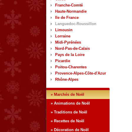
Franche-Comté
Haute-Normandie
Ile de France
Languedoc-Roussillon
Limousin
Lorraine
Midi-Pyrénées
Nord-Pas-de-Calais
Pays de la Loire
Picardie
Poitou-Charentes
Provence-Alpes-Côte-d'Azur
Rhône-Alpes
» Marchés de Noël
» Animations de Noël
» Traditions de Noël
» Recettes de Noël
» Décoration de Noël