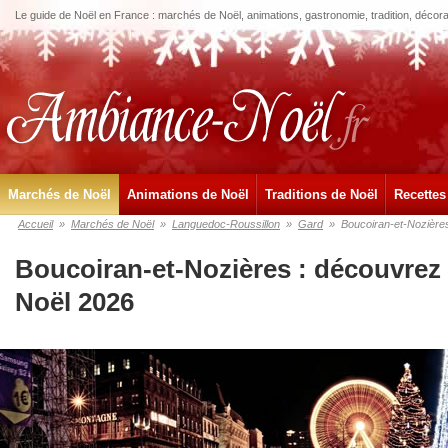
Le guide de Noël en France : marchés de Noël, animations, gastronomie, tradition, décora
Marchés de Noël
Animations de Noël
Traditions de Noël
Recettes
Accueil
»
Marchés de Noël
»
Languedoc-Roussillon
»
Gard
»
Boucoiran-et-Nozière
Boucoiran-et-Nozières : découvrez
Noël 2026