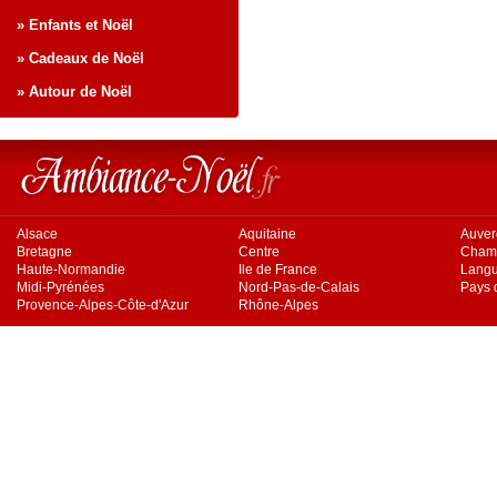
» Enfants et Noël
» Cadeaux de Noël
» Autour de Noël
Alsace
Aquitaine
Auve
Bretagne
Centre
Cham
Haute-Normandie
Ile de France
Langu
Midi-Pyrénées
Nord-Pas-de-Calais
Pays d
Provence-Alpes-Côte-d'Azur
Rhône-Alpes