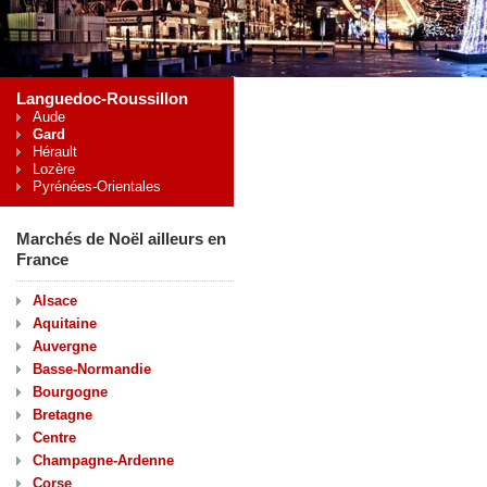
Languedoc-Roussillon
Aude
Gard
Hérault
Lozère
Pyrénées-Orientales
Marchés de Noël ailleurs en
France
Alsace
Aquitaine
Auvergne
Basse-Normandie
Bourgogne
Bretagne
Centre
Champagne-Ardenne
Corse