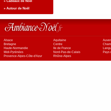
» Cadeaux de Noël
» Autour de Noël
Alsace
Aquitaine
Auve
Bretagne
Centre
Cham
Haute-Normandie
Ile de France
Langu
Midi-Pyrénées
Nord-Pas-de-Calais
Pays d
Provence-Alpes-Côte-d'Azur
Rhône-Alpes