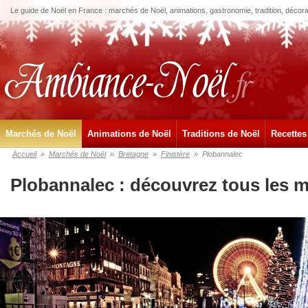
Le guide de Noël en France : marchés de Noël, animations, gastronomie, tradition, décora
Marchés de Noël
Animations de Noël
Traditions de Noël
Recettes
Accueil
»
Marchés de Noël
»
Bretagne
»
Finistère
»
Plobannalec
Plobannalec : découvrez tous les 