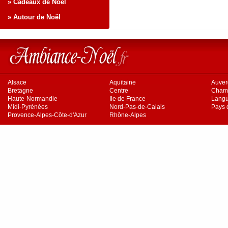
» Cadeaux de Noël
» Autour de Noël
Alsace
Aquitaine
Auve
Bretagne
Centre
Cham
Haute-Normandie
Ile de France
Langu
Midi-Pyrénées
Nord-Pas-de-Calais
Pays d
Provence-Alpes-Côte-d'Azur
Rhône-Alpes