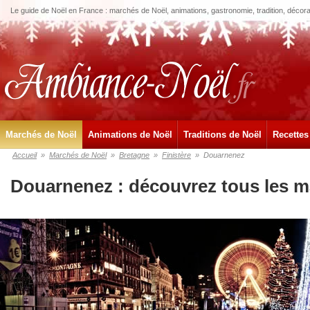
Le guide de Noël en France : marchés de Noël, animations, gastronomie, tradition, décora
Marchés de Noël
Animations de Noël
Traditions de Noël
Recettes
Accueil
»
Marchés de Noël
»
Bretagne
»
Finistère
»
Douarnenez
Douarnenez : découvrez tous les m