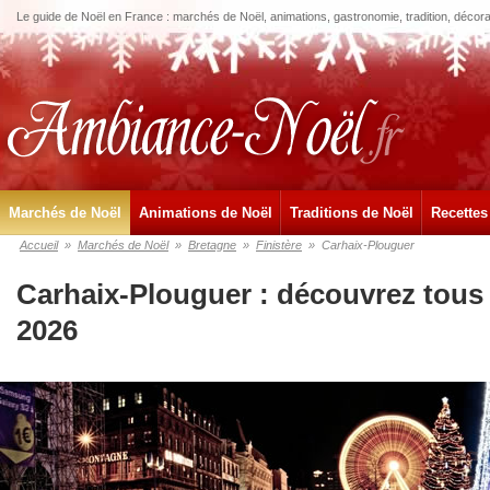
Le guide de Noël en France : marchés de Noël, animations, gastronomie, tradition, décora
Marchés de Noël
Animations de Noël
Traditions de Noël
Recettes
Accueil
»
Marchés de Noël
»
Bretagne
»
Finistère
»
Carhaix-Plouguer
Carhaix-Plouguer : découvrez tous
2026