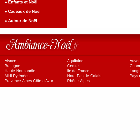
» Enfants et Noël
» Cadeaux de Noël
» Autour de Noël
Alsace
Aquitaine
Auve
Bretagne
Centre
Cham
Haute-Normandie
Ile de France
Langu
Midi-Pyrénées
Nord-Pas-de-Calais
Pays d
Provence-Alpes-Côte-d'Azur
Rhône-Alpes