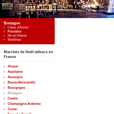
Bretagne
Côtes d'Armor
Finistère
Ille-et-Vilaine
Morbihan
Marchés de Noël ailleurs en
France
Alsace
Aquitaine
Auvergne
Basse-Normandie
Bourgogne
Bretagne
Centre
Champagne-Ardenne
Corse