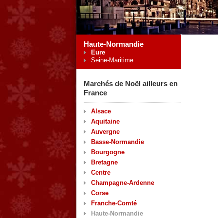
Haute-Normandie
Eure
Seine-Maritime
Marchés de Noël ailleurs en
France
Alsace
Aquitaine
Auvergne
Basse-Normandie
Bourgogne
Bretagne
Centre
Champagne-Ardenne
Corse
Franche-Comté
Haute-Normandie