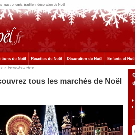
, gastronomie, tradition, décoration de Noël
itions de Noël
Recettes de Noël
Décoration de Noël
Enfants et Noë
re
»
Verneuil-sur-Avre
écouvrez tous les marchés de Noël