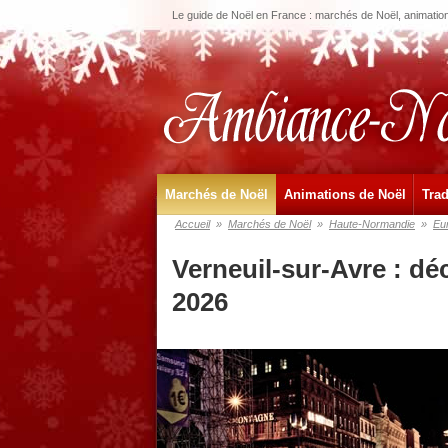
Le guide de Noël en France : marchés de Noël, animations
Marchés de Noël
Animations de Noël
Trad
Accueil
»
Marchés de Noël
»
Haute-Normandie
»
Eu
Verneuil-sur-Avre : d
2026