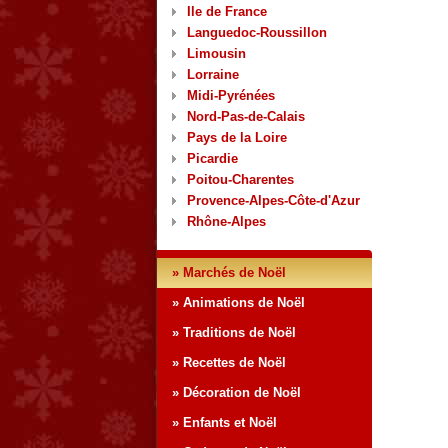
Ile de France
Languedoc-Roussillon
Limousin
Lorraine
Midi-Pyrénées
Nord-Pas-de-Calais
Pays de la Loire
Picardie
Poitou-Charentes
Provence-Alpes-Côte-d'Azur
Rhône-Alpes
» Marchés de Noël
» Animations de Noël
» Traditions de Noël
» Recettes de Noël
» Décoration de Noël
» Enfants et Noël