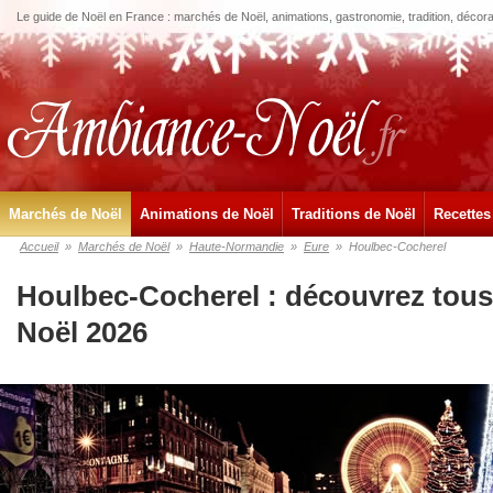
Le guide de Noël en France : marchés de Noël, animations, gastronomie, tradition, décora
Marchés de Noël
Animations de Noël
Traditions de Noël
Recettes
Accueil
»
Marchés de Noël
»
Haute-Normandie
»
Eure
»
Houlbec-Cocherel
Houlbec-Cocherel : découvrez tous
Noël 2026