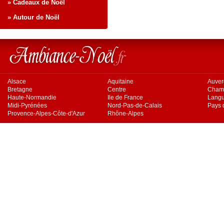
» Cadeaux de Noël
» Autour de Noël
Alsace
Aquitaine
Auve
Bretagne
Centre
Cham
Haute-Normandie
Ile de France
Langu
Midi-Pyrénées
Nord-Pas-de-Calais
Pays d
Provence-Alpes-Côte-d'Azur
Rhône-Alpes