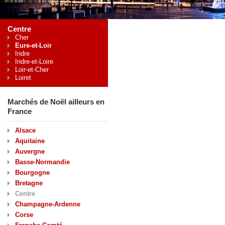
Centre
Cher
Eure-et-Loir
Indre
Indre-et-Loire
Loir-et-Cher
Loiret
Marchés de Noël ailleurs en
France
Alsace
Aquitaine
Auvergne
Basse-Normandie
Bourgogne
Bretagne
Centre
Champagne-Ardenne
Corse