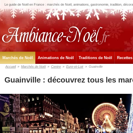
Le guide de Noël en France : marchés de Noël, animations, gastronomie, tradition, décora
Marchés de Noël
Animations de Noël
Traditions de Noël
Recettes
Accueil
»
Marchés de Noël
»
Centre
»
Eure-et-Loir
»
Guainville
Guainville : découvrez tous les ma