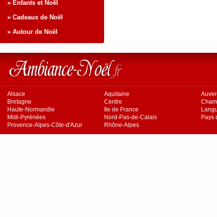
» Enfants et Noël
» Cadeaux de Noël
» Autour de Noël
Alsace
Aquitaine
Auve
Bretagne
Centre
Cham
Haute-Normandie
Ile de France
Langu
Midi-Pyrénées
Nord-Pas-de-Calais
Pays d
Provence-Alpes-Côte-d'Azur
Rhône-Alpes