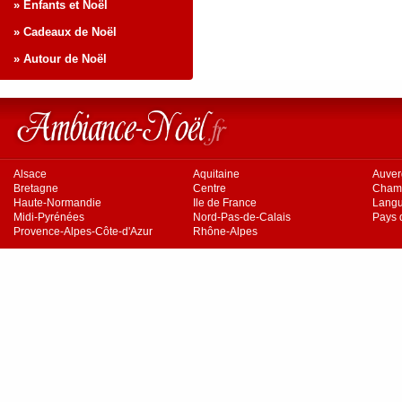
» Enfants et Noël
» Cadeaux de Noël
» Autour de Noël
Alsace
Aquitaine
Auve
Bretagne
Centre
Cham
Haute-Normandie
Ile de France
Langu
Midi-Pyrénées
Nord-Pas-de-Calais
Pays d
Provence-Alpes-Côte-d'Azur
Rhône-Alpes