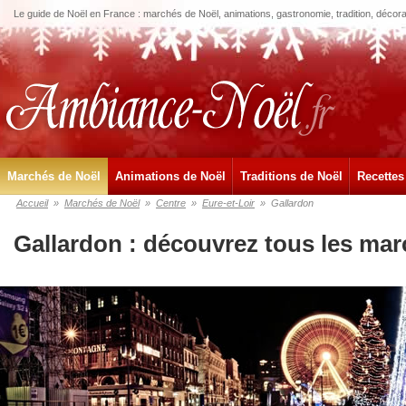
Le guide de Noël en France : marchés de Noël, animations, gastronomie, tradition, décora
Marchés de Noël
Animations de Noël
Traditions de Noël
Recettes
Accueil
»
Marchés de Noël
»
Centre
»
Eure-et-Loir
»
Gallardon
Gallardon : découvrez tous les mar