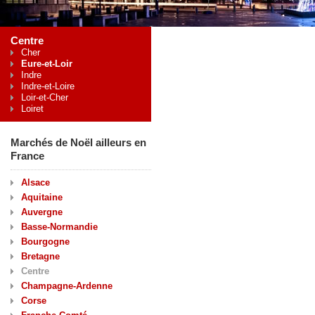
Centre
Cher
Eure-et-Loir
Indre
Indre-et-Loire
Loir-et-Cher
Loiret
Marchés de Noël ailleurs en
France
Alsace
Aquitaine
Auvergne
Basse-Normandie
Bourgogne
Bretagne
Centre
Champagne-Ardenne
Corse