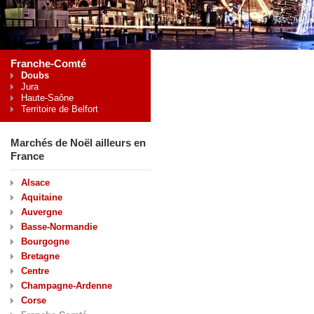
Franche-Comté
Doubs
Jura
Haute-Saône
Territoire de Belfort
Marchés de Noël ailleurs en
France
Alsace
Aquitaine
Auvergne
Basse-Normandie
Bourgogne
Bretagne
Centre
Champagne-Ardenne
Corse