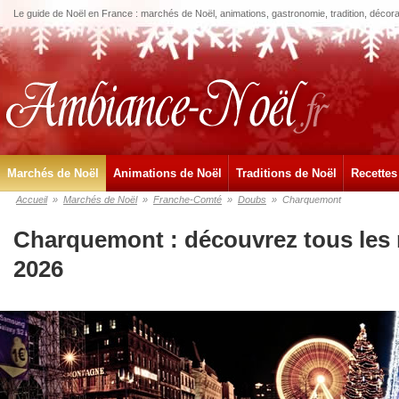
Le guide de Noël en France : marchés de Noël, animations, gastronomie, tradition, décora
Marchés de Noël
Animations de Noël
Traditions de Noël
Recettes
Accueil
»
Marchés de Noël
»
Franche-Comté
»
Doubs
»
Charquemont
Charquemont : découvrez tous les
2026