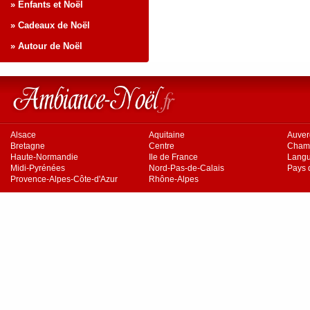
» Enfants et Noël
» Cadeaux de Noël
» Autour de Noël
Alsace
Aquitaine
Auve
Bretagne
Centre
Cham
Haute-Normandie
Ile de France
Langu
Midi-Pyrénées
Nord-Pas-de-Calais
Pays d
Provence-Alpes-Côte-d'Azur
Rhône-Alpes