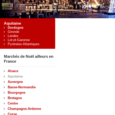
Aquitaine
Dordogne
Gironde
Landes
Lot-et-Garonne
Pyrénées-Atlantiques
Marchés de Noël ailleurs en
France
Alsace
Aquitaine
Auvergne
Basse-Normandie
Bourgogne
Bretagne
Centre
Champagne-Ardenne
Corse