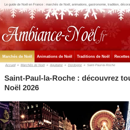
Le guide de Noël en France : marchés de Noël, animations, gastronomie, tradition, décora
Marchés de Noël
Animations de Noël
Traditions de Noël
Recettes
Accueil
»
Marchés de Noël
»
Aquitaine
»
Dordogne
»
Saint-Paul-la-Roche
Saint-Paul-la-Roche : découvrez to
Noël 2026