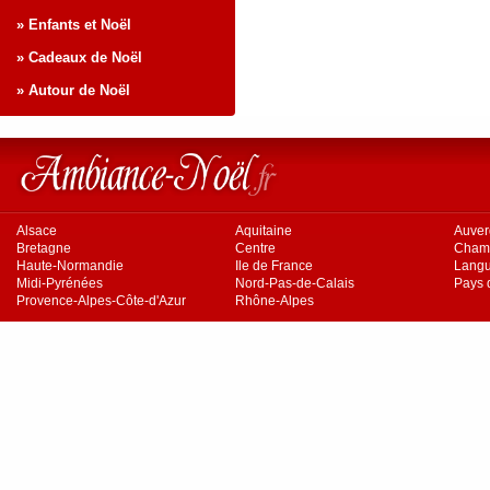
» Enfants et Noël
» Cadeaux de Noël
» Autour de Noël
Alsace
Aquitaine
Auve
Bretagne
Centre
Cham
Haute-Normandie
Ile de France
Langu
Midi-Pyrénées
Nord-Pas-de-Calais
Pays d
Provence-Alpes-Côte-d'Azur
Rhône-Alpes