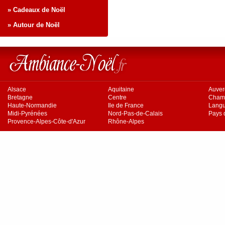
» Cadeaux de Noël
» Autour de Noël
Alsace
Aquitaine
Auve
Bretagne
Centre
Cham
Haute-Normandie
Ile de France
Langu
Midi-Pyrénées
Nord-Pas-de-Calais
Pays d
Provence-Alpes-Côte-d'Azur
Rhône-Alpes