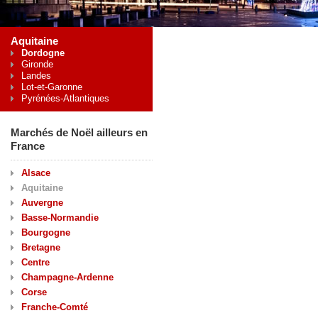
Aquitaine
Dordogne
Gironde
Landes
Lot-et-Garonne
Pyrénées-Atlantiques
Marchés de Noël ailleurs en
France
Alsace
Aquitaine
Auvergne
Basse-Normandie
Bourgogne
Bretagne
Centre
Champagne-Ardenne
Corse
Franche-Comté