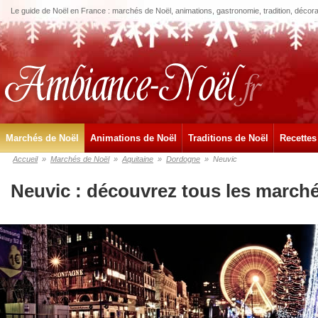
Le guide de Noël en France : marchés de Noël, animations, gastronomie, tradition, décora
Marchés de Noël
Animations de Noël
Traditions de Noël
Recettes
Accueil
»
Marchés de Noël
»
Aquitaine
»
Dordogne
»
Neuvic
Neuvic : découvrez tous les march