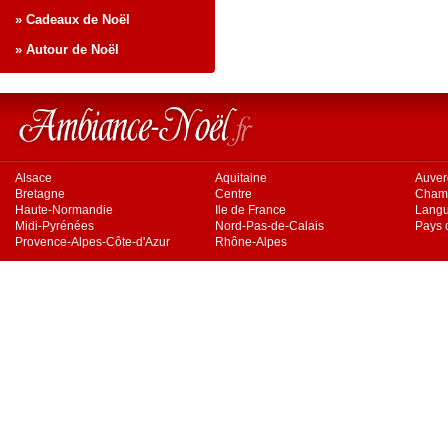
» Cadeaux de Noël
» Autour de Noël
Alsace
Aquitaine
Auve
Bretagne
Centre
Cham
Haute-Normandie
Ile de France
Langu
Midi-Pyrénées
Nord-Pas-de-Calais
Pays d
Provence-Alpes-Côte-d'Azur
Rhône-Alpes