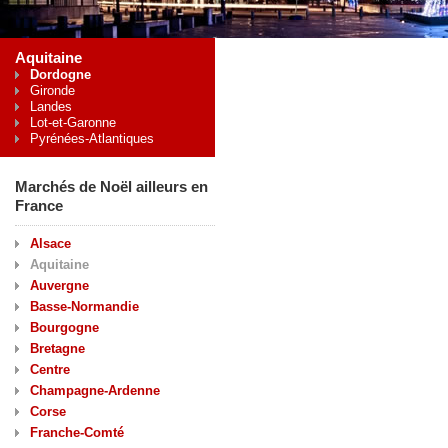
Aquitaine
Dordogne
Gironde
Landes
Lot-et-Garonne
Pyrénées-Atlantiques
Marchés de Noël ailleurs en
France
Alsace
Aquitaine
Auvergne
Basse-Normandie
Bourgogne
Bretagne
Centre
Champagne-Ardenne
Corse
Franche-Comté