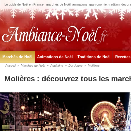
Le guide de Noël en France : marchés de Noël, animations, gastronomie, tradition, décora
Marchés de Noël
Animations de Noël
Traditions de Noël
Recettes
Accueil
»
Marchés de Noël
»
Aquitaine
»
Dordogne
»
Molières
Molières : découvrez tous les marc